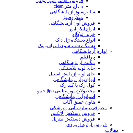
فروش phمتر میلی واکی
پی اچ متر clean
سانتریفیوژ آزمایشگاهی
میکروفیوژ
فروش آون آزمایشگاهی
انواع انکوباتور
خرید اتوکلاو
انواع دستگاه ژل داک
دستگاه شستشوی التراسونیک
لوازم آزمایشگاهی
پارافیلم
مگنت آزمایشگاهی
جای لوله پلاستیکی
جای لوله آزمایش استیل
انواع پوار آزمایشگاهی
کول رک یا کلد رک
محصولات پورسیلینی jipo جیپو
اسپاتول آزمایشگاهی
هاون عقیق آگات
مصرفی بیمارستانی و پزشکی
فروش دستکش لاتکس
فروش دستکش نیتریل
فروش لوازم ارتوپدی
مقالات