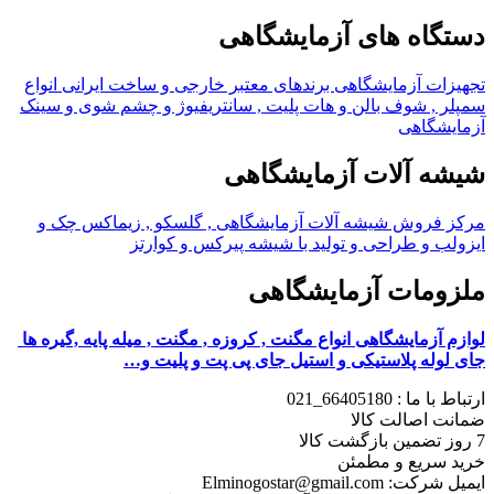
دستگاه های آزمایشگاهی
تجهیزات آزمایشگاهی برندهای معتبر خارجی و ساخت ایرانی انواع
سمپلر , شوف بالن و هات پلیت , سانتریفیوژ و چشم شوی و سینک
آزمایشگاهی
شیشه آلات آزمایشگاهی
مرکز فروش شیشه آلات آزمایشگاهی , گلسکو , زیماکس چک و
ایزولب و طراحی و تولید با شیشه پیرکس و کوارتز
ملزومات آزمایشگاهی
لوازم آزمایشگاهی انواع مگنت , کروزه , مگنت , میله پایه ,گیره ها
جای لوله پلاستیکی و استیل جای پی پت و پلیت و…
ارتباط با ما : 66405180_021
ضمانت اصالت کالا
7 روز تضمین بازگشت کالا
خرید سریع و مطمئن
ایمیل شرکت: Elminogostar@gmail.com