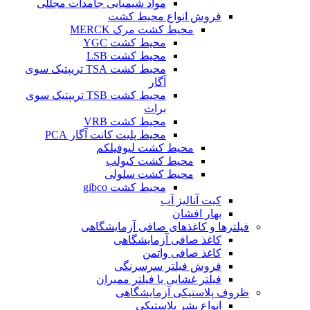
مواد شیمیایی جامدات مجللی
فروش انواع محیط کشت
محیط کشت مرک MERCK
محیط کشت YGC
محیط کشت LSB
محیط کشت TSA تریپتیک سوی
آگار
محیط کشت TSB تریپتیک سوی
براث
محیط کشت VRB
محیط پلیت کانت آگار PCA
محیط کشت لیوفیلکم
محیط کشت کیولب
محیط کشت سلولی
محیط کشت gibco
کیت آنالیز آب
بهار افشان
فیلترها و کاغذهای صافی آزمایشگاهی
کاغذ صافی آزمایشگاهی
کاغذ صافی واتمن
فروش فیلتر سرسرنگی
فیلتر غشایی یا فیلتر ممبران
ظروف پلاستیکی آزمایشگاهی
انواع بشر پلاستیکی