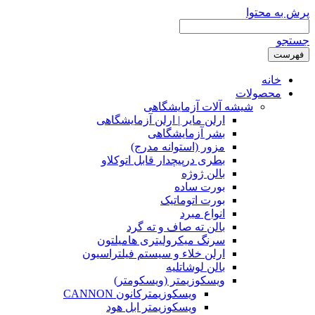
پرش به محتوا
جستجو
فهرست
خانه
محصولات
شیشه آلات آزمایشگاهی
ارلن مایر | ارلن آزمایشگاهی
بشر آزمایشگاهی
مزور (استوانه مدرج)
بطری درپیچدار قابل اتوکلاو
بالن ژوژه
بورت ساده
بورت اتوماتیک
انواع مبرد
بالن ته صاف و ته گرد
سرنگ میکرولیتری هامیلتون
ارلن خلاء و سیستم فیلتراسیون
بالن لوشاتلیه
ویسکوزیمتر (ویسکومتر)
ویسکوزیمترکانون CANNON
ویسکوزیمتر ابل هود