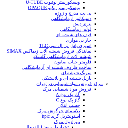
ویسکوزیمتر یوتیوب U-TUBE
ویسکوزیمتر اپکیو OPAQUE
پی پت مدرج و ژوژه
دسیکاتور آزمایشگاهی
پتری دیش
لوله آزمایشگاهی
قیف های شیشه ای
جار بی هوازی
اسپری پاش تی ال سی TLC
نمایندگی فروش شیشه آلات زیماکس SIMAX
شیشه آلات آزمایشگاهی گلسکو
فلومتر حباب صابون
ساخت ظروف شیشه ای آزمایشگاهی
سرنگ شیشه ای
باریل شیشه ای و پلاستیکی
مرکز فروش مواد شیمیایی در تهران
فروش مواد شیمیایی مرک
گاز پک نوع A
گاز پک نوع C
چسب انتلان
پلاسمای خرگوش مرک
استونیتریل گرید hplc
تیترازول مرک
تیترازول سود 0.1 نرمال