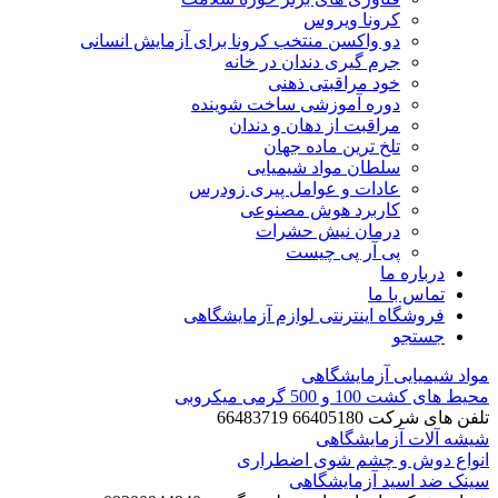
کرونا ویروس
دو واکسن منتخب کرونا برای آزمایش انسانی
جرم گیری دندان در خانه
خود مراقبتی ذهنی
دوره آموزشی ساخت شوینده
مراقبت از دهان و دندان
تلخ ترین ماده جهان
سلطان مواد شیمیایی
عادات و عوامل پیری زودرس
کاربرد هوش مصنوعی
درمان نیش حشرات
پی آر پی چیست
درباره ما
تماس با ما
فروشگاه اینترنتی لوازم آزمایشگاهی
جستجو
مواد شیمیایی آزمایشگاهی
محیط های کشت 100 و 500 گرمی میکروبی
تلفن های شرکت 66405180 66483719
شیشه آلات آزمایشگاهی
انواع دوش و چشم شوی اضطراری
سینک ضد اسید آزمایشگاهی