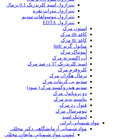
تیترازول اسید کلریدریک 0.1 نرمال
تیترازول نیترات نقره
تیترازول تیوسولفات سدیم
تیترازول EDTA
استون مرک
کاغذ ph مرک
کاغذ tlc مرک
متانول گرید hplc
آمونیاک مرک
آب اکسیژنه مرک
اسید کلریدریک 37 درصد مرک
کلروفرم مرک
نرمال هگزان مرک
سدیم بی کربنات مرک
سدیم هیدروکسید مرک ( سود)
دو پروپانول مرک
پتاسیم یدید مرک
فنول رد مرک
تیومرسال مرک
لیپوئیک اسید
مواد شیمیایی ایرانی
مواد شیمیایی آزمایشگاهی دکتر مجللی
لیست مواد شیمیایی مایعات مجللی