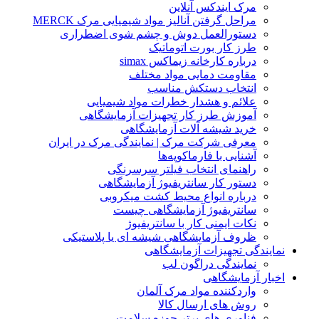
مرک ایندکس آنلاین
مراحل گرفتن آنالیز مواد شیمیایی مرک MERCK
دستورالعمل دوش و چشم شوی اضطراری
طرز کار بورت اتوماتیک
درباره کارخانه زیماکس simax
مقاومت دمایی مواد مختلف
انتخاب دستکش مناسب
علائم و هشدار خطرات مواد شیمیایی
آموزش طرز کار تجهیزات آزمایشگاهی
خرید شیشه آلات آزمایشگاهی
معرفی شرکت مرک | نمایندگی مرک در ایران
آشنایی با فارماکوپه‌ها
راهنمای انتخاب فیلتر سرسرنگی
دستور کار سانتریفیوژ آزمایشگاهی
درباره انواع محیط کشت میکروبی
سانتریفیوژ آزمایشگاهی چیست
نکات ایمنی کار با سانتریفیوژ
ظروف آزمایشگاهی شیشه ای یا پلاستیکی
نمایندگی تجهیزات آزمایشگاهی
نمایندگی دراگون لب
اخبار آزمایشگاهی
واردکننده مواد مرک آلمان
روش های ارسال کالا
فناوری های برتر حوزه سلامت