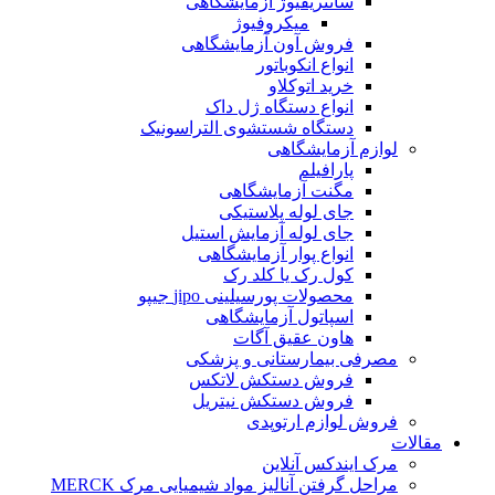
سانتریفیوژ آزمایشگاهی
میکروفیوژ
فروش آون آزمایشگاهی
انواع انکوباتور
خرید اتوکلاو
انواع دستگاه ژل داک
دستگاه شستشوی التراسونیک
لوازم آزمایشگاهی
پارافیلم
مگنت آزمایشگاهی
جای لوله پلاستیکی
جای لوله آزمایش استیل
انواع پوار آزمایشگاهی
کول رک یا کلد رک
محصولات پورسیلینی jipo جیپو
اسپاتول آزمایشگاهی
هاون عقیق آگات
مصرفی بیمارستانی و پزشکی
فروش دستکش لاتکس
فروش دستکش نیتریل
فروش لوازم ارتوپدی
مقالات
مرک ایندکس آنلاین
مراحل گرفتن آنالیز مواد شیمیایی مرک MERCK