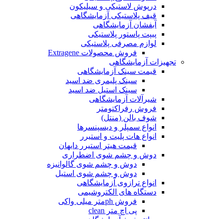
درپوش لاستیکی و سیلیکون
قیف پلاستیکی آزمایشگاهی
آبفشان آزمایشگاهی
پیپت پاستور پلاستیکی
لوازم مصرفی پلاستیکی
فروش محصولات Extragene
تجهیزات آزمایشگاهی
قیمت سینک آزمایشگاهی
سینک پلیمری ضد اسید
سینک استیل ضد اسید
شیرآلات آزمایشگاهی
فروش رفراکتومتر
شوف بالن (منتل)
انواع سمپلر و دیسپنسرها
انواع هات پلیت و استیرر
قیمت هیتر استیرر دایهان
دوش و چشم شوی اضطراری
دوش و چشم شوی گالوانیزه
دوش و چشم شوی استیل
انواع ترازوی آزمایشگاهی
دستگاه های الکتروشیمی
فروش phمتر میلی واکی
پی اچ متر clean