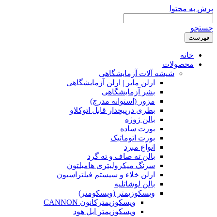
پرش به محتوا
جستجو
فهرست
خانه
محصولات
شیشه آلات آزمایشگاهی
ارلن مایر | ارلن آزمایشگاهی
بشر آزمایشگاهی
مزور (استوانه مدرج)
بطری درپیچدار قابل اتوکلاو
بالن ژوژه
بورت ساده
بورت اتوماتیک
انواع مبرد
بالن ته صاف و ته گرد
سرنگ میکرولیتری هامیلتون
ارلن خلاء و سیستم فیلتراسیون
بالن لوشاتلیه
ویسکوزیمتر (ویسکومتر)
ویسکوزیمترکانون CANNON
ویسکوزیمتر ابل هود