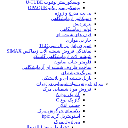
ویسکوزیمتر یوتیوب U-TUBE
ویسکوزیمتر اپکیو OPAQUE
پی پت مدرج و ژوژه
دسیکاتور آزمایشگاهی
پتری دیش
لوله آزمایشگاهی
قیف های شیشه ای
جار بی هوازی
اسپری پاش تی ال سی TLC
نمایندگی فروش شیشه آلات زیماکس SIMAX
شیشه آلات آزمایشگاهی گلسکو
فلومتر حباب صابون
ساخت ظروف شیشه ای آزمایشگاهی
سرنگ شیشه ای
باریل شیشه ای و پلاستیکی
مرکز فروش مواد شیمیایی در تهران
فروش مواد شیمیایی مرک
گاز پک نوع A
گاز پک نوع C
چسب انتلان
پلاسمای خرگوش مرک
استونیتریل گرید hplc
تیترازول مرک
تیترازول سود 0.1 نرمال