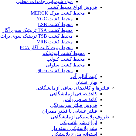
مواد شیمیایی جامدات مجللی
فروش انواع محیط کشت
محیط کشت مرک MERCK
محیط کشت YGC
محیط کشت LSB
محیط کشت TSA تریپتیک سوی آگار
محیط کشت TSB تریپتیک سوی براث
محیط کشت VRB
محیط پلیت کانت آگار PCA
محیط کشت لیوفیلکم
محیط کشت کیولب
محیط کشت سلولی
محیط کشت gibco
کیت آنالیز آب
بهار افشان
فیلترها و کاغذهای صافی آزمایشگاهی
کاغذ صافی آزمایشگاهی
کاغذ صافی واتمن
فروش فیلتر سرسرنگی
فیلتر غشایی یا فیلتر ممبران
ظروف پلاستیکی آزمایشگاهی
انواع بشر پلاستیکی
بشر پلاستیکی دسته دار
استوانه مدرج پلاستیکی