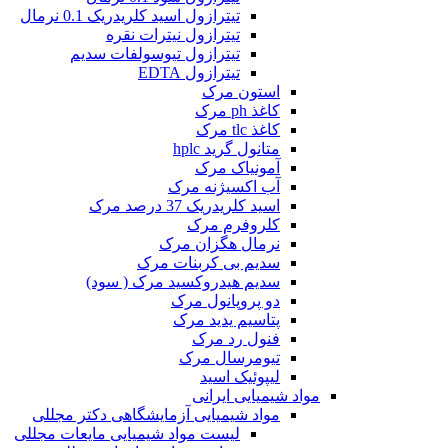
تیترازول اسید کلریدریک 0.1 نرمال
تیترازول نیترات نقره
تیترازول تیوسولفات سدیم
تیترازول EDTA
استون مرک
کاغذ ph مرک
کاغذ tlc مرک
متانول گرید hplc
آمونیاک مرک
آب اکسیژنه مرک
اسید کلریدریک 37 درصد مرک
کلروفرم مرک
نرمال هگزان مرک
سدیم بی کربنات مرک
سدیم هیدروکسید مرک ( سود)
دو پروپانول مرک
پتاسیم یدید مرک
فنول رد مرک
تیومرسال مرک
لیپوئیک اسید
مواد شیمیایی ایرانی
مواد شیمیایی آزمایشگاهی دکتر مجللی
لیست مواد شیمیایی مایعات مجللی