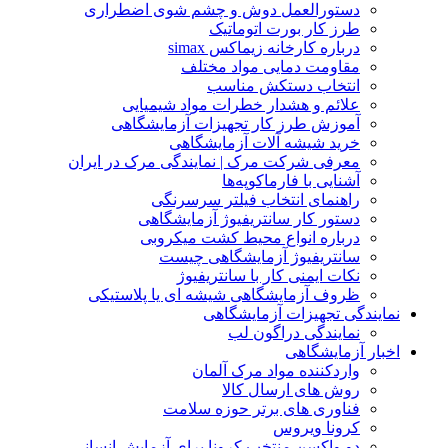
دستورالعمل دوش و چشم شوی اضطراری
طرز کار بورت اتوماتیک
درباره کارخانه زیماکس simax
مقاومت دمایی مواد مختلف
انتخاب دستکش مناسب
علائم و هشدار خطرات مواد شیمیایی
آموزش طرز کار تجهیزات آزمایشگاهی
خرید شیشه آلات آزمایشگاهی
معرفی شرکت مرک | نمایندگی مرک در ایران
آشنایی با فارماکوپه‌ها
راهنمای انتخاب فیلتر سرسرنگی
دستور کار سانتریفیوژ آزمایشگاهی
درباره انواع محیط کشت میکروبی
سانتریفیوژ آزمایشگاهی چیست
نکات ایمنی کار با سانتریفیوژ
ظروف آزمایشگاهی شیشه ای یا پلاستیکی
نمایندگی تجهیزات آزمایشگاهی
نمایندگی دراگون لب
اخبار آزمایشگاهی
واردکننده مواد مرک آلمان
روش های ارسال کالا
فناوری های برتر حوزه سلامت
کرونا ویروس
دو واکسن منتخب کرونا برای آزمایش انسانی