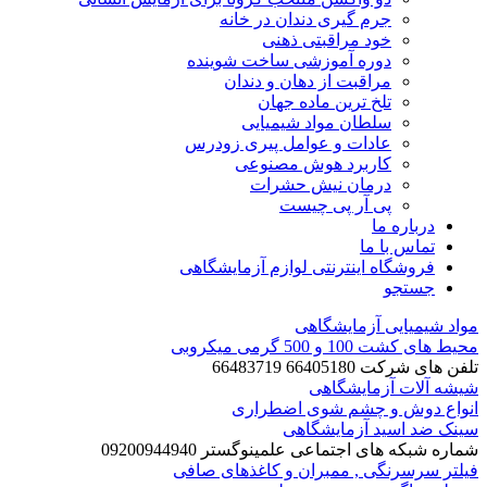
جرم گیری دندان در خانه
خود مراقبتی ذهنی
دوره آموزشی ساخت شوینده
مراقبت از دهان و دندان
تلخ ترین ماده جهان
سلطان مواد شیمیایی
عادات و عوامل پیری زودرس
کاربرد هوش مصنوعی
درمان نیش حشرات
پی آر پی چیست
درباره ما
تماس با ما
فروشگاه اینترنتی لوازم آزمایشگاهی
جستجو
مواد شیمیایی آزمایشگاهی
محیط های کشت 100 و 500 گرمی میکروبی
تلفن های شرکت 66405180 66483719
شیشه آلات آزمایشگاهی
انواع دوش و چشم شوی اضطراری
سینک ضد اسید آزمایشگاهی
شماره شبکه های اجتماعی علمینوگستر 09200944940
فیلتر سرسرنگی , ممبران و کاغذهای صافی