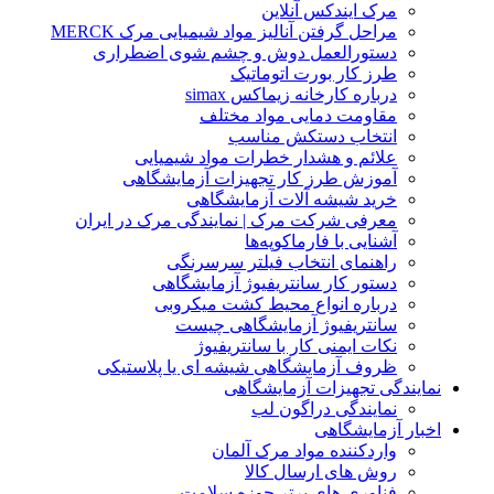
مرک ایندکس آنلاین
مراحل گرفتن آنالیز مواد شیمیایی مرک MERCK
دستورالعمل دوش و چشم شوی اضطراری
طرز کار بورت اتوماتیک
درباره کارخانه زیماکس simax
مقاومت دمایی مواد مختلف
انتخاب دستکش مناسب
علائم و هشدار خطرات مواد شیمیایی
آموزش طرز کار تجهیزات آزمایشگاهی
خرید شیشه آلات آزمایشگاهی
معرفی شرکت مرک | نمایندگی مرک در ایران
آشنایی با فارماکوپه‌ها
راهنمای انتخاب فیلتر سرسرنگی
دستور کار سانتریفیوژ آزمایشگاهی
درباره انواع محیط کشت میکروبی
سانتریفیوژ آزمایشگاهی چیست
نکات ایمنی کار با سانتریفیوژ
ظروف آزمایشگاهی شیشه ای یا پلاستیکی
نمایندگی تجهیزات آزمایشگاهی
نمایندگی دراگون لب
اخبار آزمایشگاهی
واردکننده مواد مرک آلمان
روش های ارسال کالا
فناوری های برتر حوزه سلامت