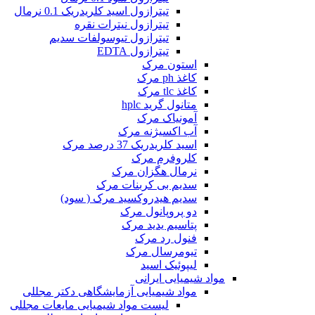
تیترازول اسید کلریدریک 0.1 نرمال
تیترازول نیترات نقره
تیترازول تیوسولفات سدیم
تیترازول EDTA
استون مرک
کاغذ ph مرک
کاغذ tlc مرک
متانول گرید hplc
آمونیاک مرک
آب اکسیژنه مرک
اسید کلریدریک 37 درصد مرک
کلروفرم مرک
نرمال هگزان مرک
سدیم بی کربنات مرک
سدیم هیدروکسید مرک ( سود)
دو پروپانول مرک
پتاسیم یدید مرک
فنول رد مرک
تیومرسال مرک
لیپوئیک اسید
مواد شیمیایی ایرانی
مواد شیمیایی آزمایشگاهی دکتر مجللی
لیست مواد شیمیایی مایعات مجللی