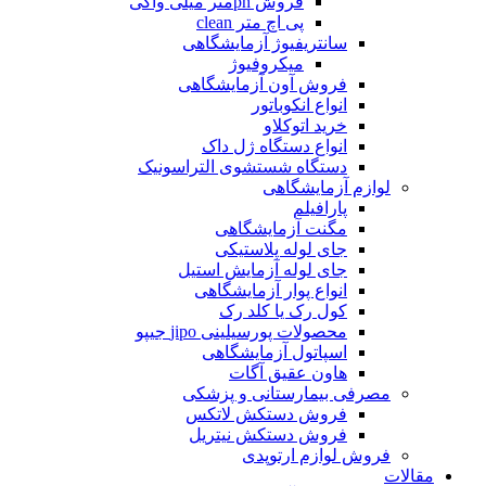
فروش phمتر میلی واکی
پی اچ متر clean
سانتریفیوژ آزمایشگاهی
میکروفیوژ
فروش آون آزمایشگاهی
انواع انکوباتور
خرید اتوکلاو
انواع دستگاه ژل داک
دستگاه شستشوی التراسونیک
لوازم آزمایشگاهی
پارافیلم
مگنت آزمایشگاهی
جای لوله پلاستیکی
جای لوله آزمایش استیل
انواع پوار آزمایشگاهی
کول رک یا کلد رک
محصولات پورسیلینی jipo جیپو
اسپاتول آزمایشگاهی
هاون عقیق آگات
مصرفی بیمارستانی و پزشکی
فروش دستکش لاتکس
فروش دستکش نیتریل
فروش لوازم ارتوپدی
مقالات