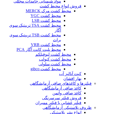
مواد شیمیایی جامدات مجللی
فروش انواع محیط کشت
محیط کشت مرک MERCK
محیط کشت YGC
محیط کشت LSB
محیط کشت TSA تریپتیک سوی
آگار
محیط کشت TSB تریپتیک سوی
براث
محیط کشت VRB
محیط پلیت کانت آگار PCA
محیط کشت لیوفیلکم
محیط کشت کیولب
محیط کشت سلولی
محیط کشت gibco
کیت آنالیز آب
بهار افشان
فیلترها و کاغذهای صافی آزمایشگاهی
کاغذ صافی آزمایشگاهی
کاغذ صافی واتمن
فروش فیلتر سرسرنگی
فیلتر غشایی یا فیلتر ممبران
ظروف پلاستیکی آزمایشگاهی
انواع بشر پلاستیکی