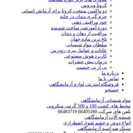
کرونا ویروس
دو واکسن منتخب کرونا برای آزمایش انسانی
جرم گیری دندان در خانه
خود مراقبتی ذهنی
دوره آموزشی ساخت شوینده
مراقبت از دهان و دندان
تلخ ترین ماده جهان
سلطان مواد شیمیایی
عادات و عوامل پیری زودرس
کاربرد هوش مصنوعی
درمان نیش حشرات
پی آر پی چیست
درباره ما
تماس با ما
فروشگاه اینترنتی لوازم آزمایشگاهی
جستجو
مواد شیمیایی آزمایشگاهی
محیط های کشت 100 و 500 گرمی میکروبی
تلفن های شرکت 66405180 66483719
شیشه آلات آزمایشگاهی
انواع دوش و چشم شوی اضطراری
سینک ضد اسید آزمایشگاهی