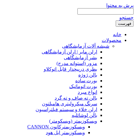
پرش به محتوا
جستجو
فهرست
خانه
محصولات
شیشه آلات آزمایشگاهی
ارلن مایر | ارلن آزمایشگاهی
بشر آزمایشگاهی
مزور (استوانه مدرج)
بطری درپیچدار قابل اتوکلاو
بالن ژوژه
بورت ساده
بورت اتوماتیک
انواع مبرد
بالن ته صاف و ته گرد
سرنگ میکرولیتری هامیلتون
ارلن خلاء و سیستم فیلتراسیون
بالن لوشاتلیه
ویسکوزیمتر (ویسکومتر)
ویسکوزیمترکانون CANNON
ویسکوزیمتر ابل هود