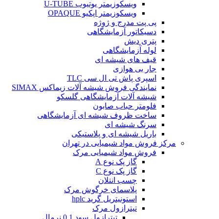
ویسکوزیمتر یوتیوب U-TUBE
ویسکوزیمتر اپکیو OPAQUE
پی پت مدرج و ژوژه
دسیکاتور آزمایشگاهی
پتری دیش
لوله آزمایشگاهی
قیف های شیشه ای
جار بی هوازی
اسپری پاش تی ال سی TLC
نمایندگی فروش شیشه آلات زیماکس SIMAX
شیشه آلات آزمایشگاهی گلسکو
فلومتر حباب صابون
ساخت ظروف شیشه ای آزمایشگاهی
سرنگ شیشه ای
باریل شیشه ای و پلاستیکی
مرکز فروش مواد شیمیایی در تهران
فروش مواد شیمیایی مرک
گاز پک نوع A
گاز پک نوع C
چسب انتلان
پلاسمای خرگوش مرک
استونیتریل گرید hplc
تیترازول مرک
تیترازول سود 0.1 نرمال