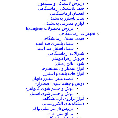
درپوش لاستیکی و سیلیکون
قیف پلاستیکی آزمایشگاهی
آبفشان آزمایشگاهی
پیپت پاستور پلاستیکی
لوازم مصرفی پلاستیکی
فروش محصولات Extragene
تجهیزات آزمایشگاهی
قیمت سینک آزمایشگاهی
سینک پلیمری ضد اسید
سینک استیل ضد اسید
شیرآلات آزمایشگاهی
فروش رفراکتومتر
شوف بالن (منتل)
انواع سمپلر و دیسپنسرها
انواع هات پلیت و استیرر
قیمت هیتر استیرر دایهان
دوش و چشم شوی اضطراری
دوش و چشم شوی گالوانیزه
دوش و چشم شوی استیل
انواع ترازوی آزمایشگاهی
دستگاه های الکتروشیمی
فروش phمتر میلی واکی
پی اچ متر clean