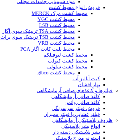
مواد شیمیایی جامدات مجللی
فروش انواع محیط کشت
محیط کشت مرک MERCK
محیط کشت YGC
محیط کشت LSB
محیط کشت TSA تریپتیک سوی آگار
محیط کشت TSB تریپتیک سوی براث
محیط کشت VRB
محیط پلیت کانت آگار PCA
محیط کشت لیوفیلکم
محیط کشت کیولب
محیط کشت سلولی
محیط کشت gibco
کیت آنالیز آب
بهار افشان
فیلترها و کاغذهای صافی آزمایشگاهی
کاغذ صافی آزمایشگاهی
کاغذ صافی واتمن
فروش فیلتر سرسرنگی
فیلتر غشایی یا فیلتر ممبران
ظروف پلاستیکی آزمایشگاهی
انواع بشر پلاستیکی
بشر پلاستیکی دسته دار
استوانه مدرج پلاستیکی