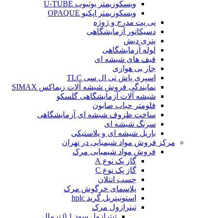
ویسکوزیمتر یوتیوب U-TUBE
ویسکوزیمتر اپکیو OPAQUE
پی پت مدرج و ژوژه
دسیکاتور آزمایشگاهی
پتری دیش
لوله آزمایشگاهی
قیف های شیشه ای
جار بی هوازی
اسپری پاش تی ال سی TLC
نمایندگی فروش شیشه آلات زیماکس SIMAX
شیشه آلات آزمایشگاهی گلسکو
فلومتر حباب صابون
ساخت ظروف شیشه ای آزمایشگاهی
سرنگ شیشه ای
باریل شیشه ای و پلاستیکی
مرکز فروش مواد شیمیایی در تهران
فروش مواد شیمیایی مرک
گاز پک نوع A
گاز پک نوع C
چسب انتلان
پلاسمای خرگوش مرک
استونیتریل گرید hplc
تیترازول مرک
تیترازول سود 0.1 نرمال