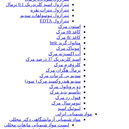
تیترازول اسید کلریدریک 0.1 نرمال
تیترازول نیترات نقره
تیترازول تیوسولفات سدیم
تیترازول EDTA
استون مرک
کاغذ ph مرک
کاغذ tlc مرک
متانول گرید hplc
آمونیاک مرک
آب اکسیژنه مرک
اسید کلریدریک 37 درصد مرک
کلروفرم مرک
نرمال هگزان مرک
سدیم بی کربنات مرک
سدیم هیدروکسید مرک ( سود)
دو پروپانول مرک
پتاسیم یدید مرک
فنول رد مرک
تیومرسال مرک
لیپوئیک اسید
مواد شیمیایی ایرانی
مواد شیمیایی آزمایشگاهی دکتر مجللی
لیست مواد شیمیایی مایعات مجللی