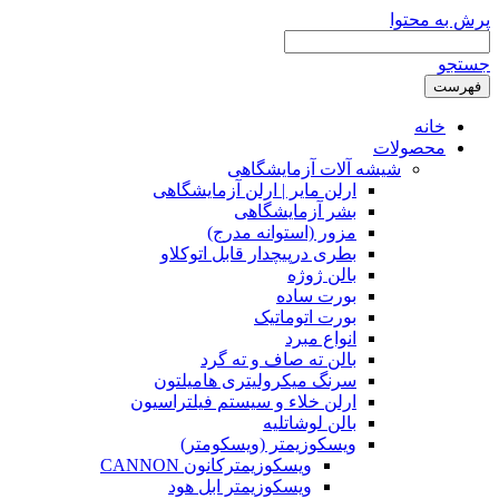
پرش به محتوا
جستجو
فهرست
خانه
محصولات
شیشه آلات آزمایشگاهی
ارلن مایر | ارلن آزمایشگاهی
بشر آزمایشگاهی
مزور (استوانه مدرج)
بطری درپیچدار قابل اتوکلاو
بالن ژوژه
بورت ساده
بورت اتوماتیک
انواع مبرد
بالن ته صاف و ته گرد
سرنگ میکرولیتری هامیلتون
ارلن خلاء و سیستم فیلتراسیون
بالن لوشاتلیه
ویسکوزیمتر (ویسکومتر)
ویسکوزیمترکانون CANNON
ویسکوزیمتر ابل هود