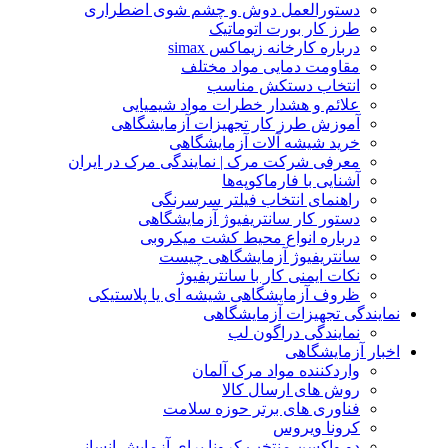
دستورالعمل دوش و چشم شوی اضطراری
طرز کار بورت اتوماتیک
درباره کارخانه زیماکس simax
مقاومت دمایی مواد مختلف
انتخاب دستکش مناسب
علائم و هشدار خطرات مواد شیمیایی
آموزش طرز کار تجهیزات آزمایشگاهی
خرید شیشه آلات آزمایشگاهی
معرفی شرکت مرک | نمایندگی مرک در ایران
آشنایی با فارماکوپه‌ها
راهنمای انتخاب فیلتر سرسرنگی
دستور کار سانتریفیوژ آزمایشگاهی
درباره انواع محیط کشت میکروبی
سانتریفیوژ آزمایشگاهی چیست
نکات ایمنی کار با سانتریفیوژ
ظروف آزمایشگاهی شیشه ای یا پلاستیکی
نمایندگی تجهیزات آزمایشگاهی
نمایندگی دراگون لب
اخبار آزمایشگاهی
واردکننده مواد مرک آلمان
روش های ارسال کالا
فناوری های برتر حوزه سلامت
کرونا ویروس
دو واکسن منتخب کرونا برای آزمایش انسانی