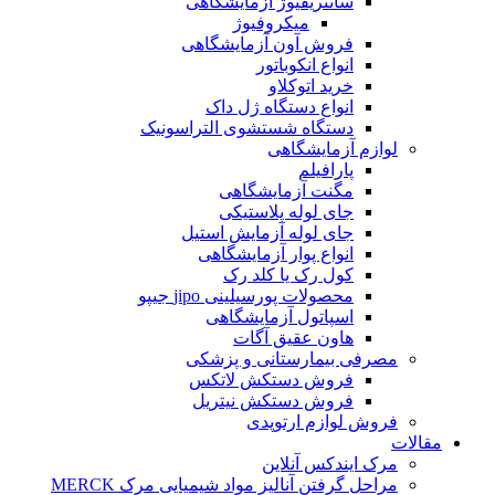
سانتریفیوژ آزمایشگاهی
میکروفیوژ
فروش آون آزمایشگاهی
انواع انکوباتور
خرید اتوکلاو
انواع دستگاه ژل داک
دستگاه شستشوی التراسونیک
لوازم آزمایشگاهی
پارافیلم
مگنت آزمایشگاهی
جای لوله پلاستیکی
جای لوله آزمایش استیل
انواع پوار آزمایشگاهی
کول رک یا کلد رک
محصولات پورسیلینی jipo جیپو
اسپاتول آزمایشگاهی
هاون عقیق آگات
مصرفی بیمارستانی و پزشکی
فروش دستکش لاتکس
فروش دستکش نیتریل
فروش لوازم ارتوپدی
مقالات
مرک ایندکس آنلاین
مراحل گرفتن آنالیز مواد شیمیایی مرک MERCK