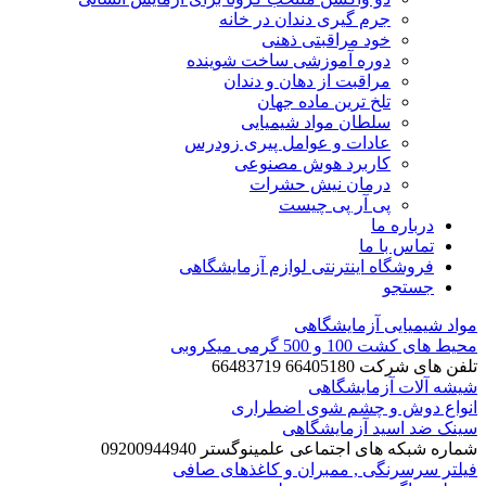
جرم گیری دندان در خانه
خود مراقبتی ذهنی
دوره آموزشی ساخت شوینده
مراقبت از دهان و دندان
تلخ ترین ماده جهان
سلطان مواد شیمیایی
عادات و عوامل پیری زودرس
کاربرد هوش مصنوعی
درمان نیش حشرات
پی آر پی چیست
درباره ما
تماس با ما
فروشگاه اینترنتی لوازم آزمایشگاهی
جستجو
مواد شیمیایی آزمایشگاهی
محیط های کشت 100 و 500 گرمی میکروبی
تلفن های شرکت 66405180 66483719
شیشه آلات آزمایشگاهی
انواع دوش و چشم شوی اضطراری
سینک ضد اسید آزمایشگاهی
شماره شبکه های اجتماعی علمینوگستر 09200944940
فیلتر سرسرنگی , ممبران و کاغذهای صافی