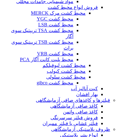
مواد شیمیایی جامدات مجللی
فروش انواع محیط کشت
محیط کشت مرک MERCK
محیط کشت YGC
محیط کشت LSB
محیط کشت TSA تریپتیک سوی
آگار
محیط کشت TSB تریپتیک سوی
براث
محیط کشت VRB
محیط پلیت کانت آگار PCA
محیط کشت لیوفیلکم
محیط کشت کیولب
محیط کشت سلولی
محیط کشت gibco
کیت آنالیز آب
بهار افشان
فیلترها و کاغذهای صافی آزمایشگاهی
کاغذ صافی آزمایشگاهی
کاغذ صافی واتمن
فروش فیلتر سرسرنگی
فیلتر غشایی یا فیلتر ممبران
ظروف پلاستیکی آزمایشگاهی
انواع بشر پلاستیکی