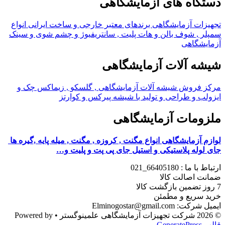
ه های آزمایشگاهی
آزمایشگاهی برندهای معتبر خارجی و ساخت ایرانی انواع
 شوف بالن و هات پلیت , سانتریفیوژ و چشم شوی و سینک
اهی
آلات آزمایشگاهی
وش شیشه آلات آزمایشگاهی , گلسکو , زیماکس چک و
 طراحی و تولید با شیشه پیرکس و کوارتز
ات آزمایشگاهی
مایشگاهی انواع مگنت , کروزه , مگنت , میله پایه ,گیره ها
ه پلاستیکی و استیل جای پی پت و پلیت و…
664051_021
صالت کالا
یع و مطمئن
Elminogostar@gm
• Powered by