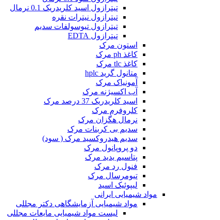
تیترازول اسید کلریدریک 0.1 نرمال
تیترازول نیترات نقره
تیترازول تیوسولفات سدیم
تیترازول EDTA
استون مرک
کاغذ ph مرک
کاغذ tlc مرک
متانول گرید hplc
آمونیاک مرک
آب اکسیژنه مرک
اسید کلریدریک 37 درصد مرک
کلروفرم مرک
نرمال هگزان مرک
سدیم بی کربنات مرک
سدیم هیدروکسید مرک ( سود)
دو پروپانول مرک
پتاسیم یدید مرک
فنول رد مرک
تیومرسال مرک
لیپوئیک اسید
مواد شیمیایی ایرانی
مواد شیمیایی آزمایشگاهی دکتر مجللی
لیست مواد شیمیایی مایعات مجللی