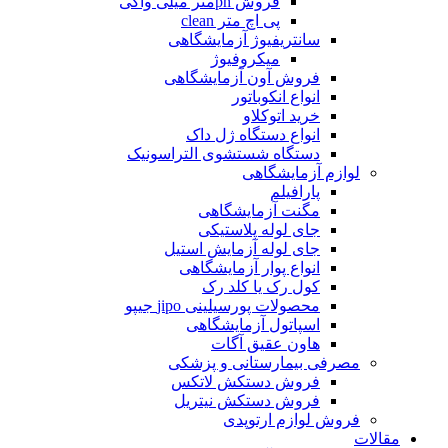
فروش phمتر میلی واکی
پی اچ متر clean
سانتریفیوژ آزمایشگاهی
میکروفیوژ
فروش آون آزمایشگاهی
انواع انکوباتور
خرید اتوکلاو
انواع دستگاه ژل داک
دستگاه شستشوی التراسونیک
لوازم آزمایشگاهی
پارافیلم
مگنت آزمایشگاهی
جای لوله پلاستیکی
جای لوله آزمایش استیل
انواع پوار آزمایشگاهی
کول رک یا کلد رک
محصولات پورسیلینی jipo جیپو
اسپاتول آزمایشگاهی
هاون عقیق آگات
مصرفی بیمارستانی و پزشکی
فروش دستکش لاتکس
فروش دستکش نیتریل
فروش لوازم ارتوپدی
الات