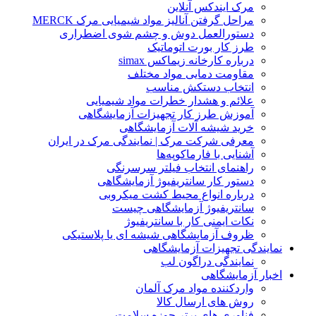
مرک ایندکس آنلاین
مراحل گرفتن آنالیز مواد شیمیایی مرک MERCK
دستورالعمل دوش و چشم شوی اضطراری
طرز کار بورت اتوماتیک
درباره کارخانه زیماکس simax
مقاومت دمایی مواد مختلف
انتخاب دستکش مناسب
علائم و هشدار خطرات مواد شیمیایی
آموزش طرز کار تجهیزات آزمایشگاهی
خرید شیشه آلات آزمایشگاهی
معرفی شرکت مرک | نمایندگی مرک در ایران
آشنایی با فارماکوپه‌ها
راهنمای انتخاب فیلتر سرسرنگی
دستور کار سانتریفیوژ آزمایشگاهی
درباره انواع محیط کشت میکروبی
سانتریفیوژ آزمایشگاهی چیست
نکات ایمنی کار با سانتریفیوژ
ظروف آزمایشگاهی شیشه ای یا پلاستیکی
ایندگی تجهیزات آزمایشگاهی
نمایندگی دراگون لب
بار آزمایشگاهی
واردکننده مواد مرک آلمان
روش های ارسال کالا
فناوری های برتر حوزه سلامت