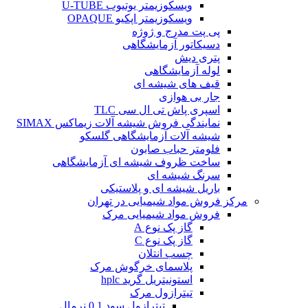
ویسکوزیمتر یوتیوب U-TUBE
ویسکوزیمتر اپکیو OPAQUE
پی پت مدرج و ژوژه
دسیکاتور آزمایشگاهی
پتری دیش
لوله آزمایشگاهی
قیف های شیشه ای
جار بی هوازی
اسپری پاش تی ال سی TLC
نمایندگی فروش شیشه آلات زیماکس SIMAX
شیشه آلات آزمایشگاهی گلسکو
فلومتر حباب صابون
ساخت ظروف شیشه ای آزمایشگاهی
سرنگ شیشه ای
باریل شیشه ای و پلاستیکی
مرکز فروش مواد شیمیایی در تهران
فروش مواد شیمیایی مرک
گاز پک نوع A
گاز پک نوع C
چسب انتلان
پلاسمای خرگوش مرک
استونیتریل گرید hplc
تیترازول مرک
تیترازول سود 0.1 نرمال