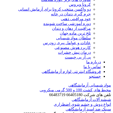
کرونا ویروس
دو واکسن منتخب کرونا برای آزمایش انسانی
جرم گیری دندان در خانه
خود مراقبتی ذهنی
دوره آموزشی ساخت شوینده
مراقبت از دهان و دندان
تلخ ترین ماده جهان
سلطان مواد شیمیایی
عادات و عوامل پیری زودرس
کاربرد هوش مصنوعی
درمان نیش حشرات
پی آر پی چیست
باره ما
اس با ما
وشگاه اینترنتی لوازم آزمایشگاهی
تجو
میایی آزمایشگاهی
 و 500 گرمی میکروبی
66405180 66483719
ات آزمایشگاهی
وش و چشم شوی اضطراری
 اسید آزمایشگاهی