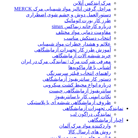
مرک ایندکس آنلاین
مراحل گرفتن آنالیز مواد شیمیایی مرک MERCK
دستورالعمل دوش و چشم شوی اضطراری
طرز کار بورت اتوماتیک
درباره کارخانه زیماکس simax
مقاومت دمایی مواد مختلف
انتخاب دستکش مناسب
علائم و هشدار خطرات مواد شیمیایی
آموزش طرز کار تجهیزات آزمایشگاهی
خرید شیشه آلات آزمایشگاهی
معرفی شرکت مرک | نمایندگی مرک در ایران
آشنایی با فارماکوپه‌ها
راهنمای انتخاب فیلتر سرسرنگی
دستور کار سانتریفیوژ آزمایشگاهی
درباره انواع محیط کشت میکروبی
سانتریفیوژ آزمایشگاهی چیست
نکات ایمنی کار با سانتریفیوژ
ظروف آزمایشگاهی شیشه ای یا پلاستیکی
مایندگی تجهیزات آزمایشگاهی
نمایندگی دراگون لب
خبار آزمایشگاهی
واردکننده مواد مرک آلمان
روش های ارسال کالا
فناوری های برتر حوزه سلامت