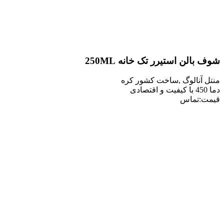
لن استیرر تک خانه 250ML
نالوگ ,ساخت کشور کره
تماس