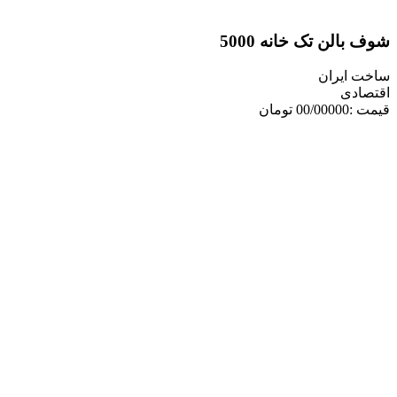
لن تک خانه 5000
یران
ی
ن