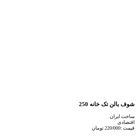
لن تک خانه 250
یران
ی
ن