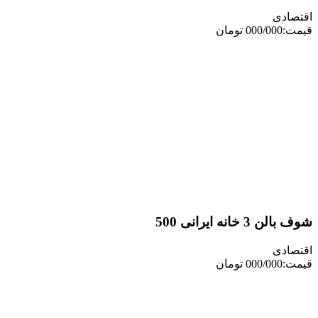
ی
نه ایرانی 500
ی