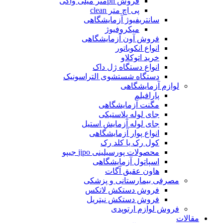
فروش phمتر میلی واکی
پی اچ متر clean
سانتریفیوژ آزمایشگاهی
میکروفیوژ
فروش آون آزمایشگاهی
انواع انکوباتور
خرید اتوکلاو
انواع دستگاه ژل داک
دستگاه شستشوی التراسونیک
لوازم آزمایشگاهی
پارافیلم
مگنت آزمایشگاهی
جای لوله پلاستیکی
جای لوله آزمایش استیل
انواع پوار آزمایشگاهی
کول رک یا کلد رک
محصولات پورسیلینی jipo جیپو
اسپاتول آزمایشگاهی
هاون عقیق آگات
مصرفی بیمارستانی و پزشکی
فروش دستکش لاتکس
فروش دستکش نیتریل
فروش لوازم ارتوپدی
قالات