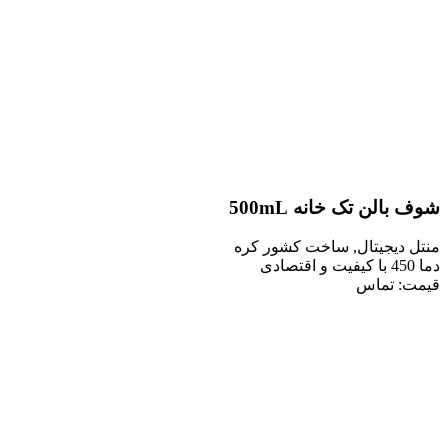
ن تک خانه 500mL
یجیتال, ساخت کشور کره
 تماس