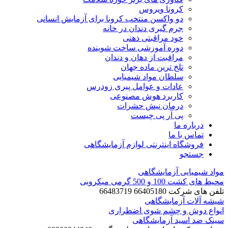
کرونا ویروس
دو واکسن منتخب کرونا برای آزمایش انسانی
جرم گیری دندان در خانه
خود مراقبتی ذهنی
دوره آموزشی ساخت شوینده
مراقبت از دهان و دندان
تلخ ترین ماده جهان
سلطان مواد شیمیایی
عادات و عوامل پیری زودرس
کاربرد هوش مصنوعی
درمان نیش حشرات
پی آر پی چیست
رباره ما
ماس با ما
روشگاه اینترنتی لوازم آزمایشگاهی
ستجو
یمیایی آزمایشگاهی
100 و 500 گرمی میکروبی
ت 66405180 66483719
لات آزمایشگاهی
 دوش و چشم شوی اضطراری
د اسید آزمایشگاهی