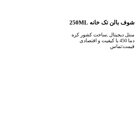
ن تک خانه 250ML
یجیتال ,ساخت کشور کره
تماس