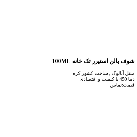
لن استیرر تک خانه 100ML
نالوگ , ساخت کشور کره
تماس