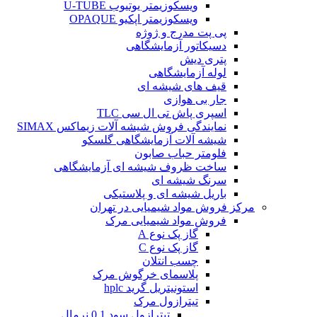
ویسکوزیمتر یوتیوب U-TUBE
ویسکوزیمتر اپکیو OPAQUE
پی پت مدرج و ژوژه
دسیکاتور آزمایشگاهی
پتری دیش
لوله آزمایشگاهی
قیف های شیشه ای
جار بی هوازی
اسپری پاش تی ال سی TLC
نمایندگی فروش شیشه آلات زیماکس SIMAX
شیشه آلات آزمایشگاهی گلسکو
فلومتر حباب صابون
ساخت ظروف شیشه ای آزمایشگاهی
سرنگ شیشه ای
باریل شیشه ای و پلاستیکی
مرکز فروش مواد شیمیایی در تهران
فروش مواد شیمیایی مرک
گاز پک نوع A
گاز پک نوع C
چسب انتلان
پلاسمای خرگوش مرک
استونیتریل گرید hplc
تیترازول مرک
تیترازول سود 0.1 نرمال