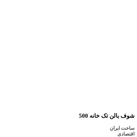
لن تک خانه 500
یران
ی