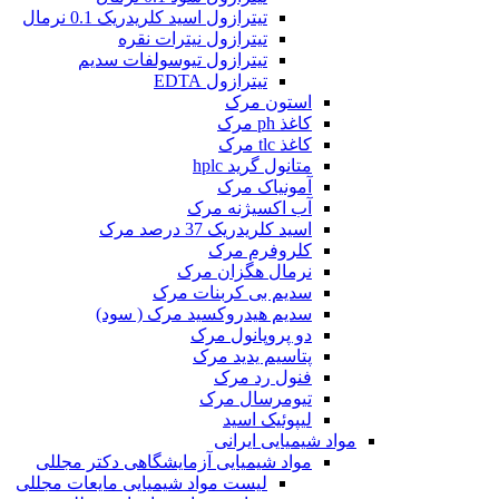
تیترازول اسید کلریدریک 0.1 نرمال
تیترازول نیترات نقره
تیترازول تیوسولفات سدیم
تیترازول EDTA
استون مرک
کاغذ ph مرک
کاغذ tlc مرک
متانول گرید hplc
آمونیاک مرک
آب اکسیژنه مرک
اسید کلریدریک 37 درصد مرک
کلروفرم مرک
نرمال هگزان مرک
سدیم بی کربنات مرک
سدیم هیدروکسید مرک ( سود)
دو پروپانول مرک
پتاسیم یدید مرک
فنول رد مرک
تیومرسال مرک
لیپوئیک اسید
مواد شیمیایی ایرانی
مواد شیمیایی آزمایشگاهی دکتر مجللی
لیست مواد شیمیایی مایعات مجللی