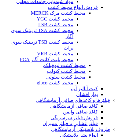
مواد شیمیایی جامدات مجللی
فروش انواع محیط کشت
محیط کشت مرک MERCK
محیط کشت YGC
محیط کشت LSB
محیط کشت TSA تریپتیک سوی
آگار
محیط کشت TSB تریپتیک سوی
براث
محیط کشت VRB
محیط پلیت کانت آگار PCA
محیط کشت لیوفیلکم
محیط کشت کیولب
محیط کشت سلولی
محیط کشت gibco
کیت آنالیز آب
بهار افشان
فیلترها و کاغذهای صافی آزمایشگاهی
کاغذ صافی آزمایشگاهی
کاغذ صافی واتمن
فروش فیلتر سرسرنگی
فیلتر غشایی یا فیلتر ممبران
ظروف پلاستیکی آزمایشگاهی
انواع بشر پلاستیکی