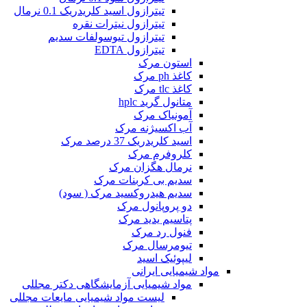
تیترازول اسید کلریدریک 0.1 نرمال
تیترازول نیترات نقره
تیترازول تیوسولفات سدیم
تیترازول EDTA
استون مرک
کاغذ ph مرک
کاغذ tlc مرک
متانول گرید hplc
آمونیاک مرک
آب اکسیژنه مرک
اسید کلریدریک 37 درصد مرک
کلروفرم مرک
نرمال هگزان مرک
سدیم بی کربنات مرک
سدیم هیدروکسید مرک ( سود)
دو پروپانول مرک
پتاسیم یدید مرک
فنول رد مرک
تیومرسال مرک
لیپوئیک اسید
مواد شیمیایی ایرانی
مواد شیمیایی آزمایشگاهی دکتر مجللی
لیست مواد شیمیایی مایعات مجللی