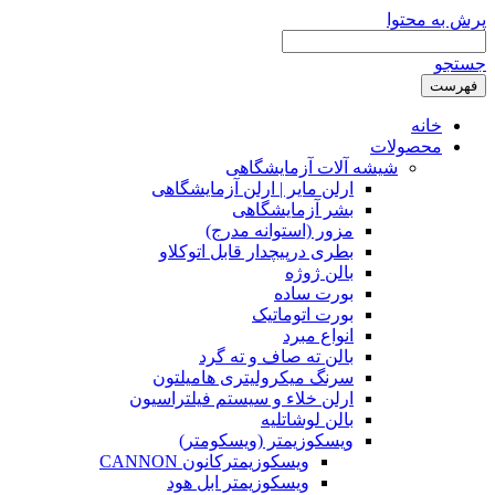
پرش به محتوا
جستجو
فهرست
خانه
محصولات
شیشه آلات آزمایشگاهی
ارلن مایر | ارلن آزمایشگاهی
بشر آزمایشگاهی
مزور (استوانه مدرج)
بطری درپیچدار قابل اتوکلاو
بالن ژوژه
بورت ساده
بورت اتوماتیک
انواع مبرد
بالن ته صاف و ته گرد
سرنگ میکرولیتری هامیلتون
ارلن خلاء و سیستم فیلتراسیون
بالن لوشاتلیه
ویسکوزیمتر (ویسکومتر)
ویسکوزیمترکانون CANNON
ویسکوزیمتر ابل هود