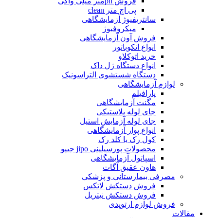
فروش phمتر میلی واکی
پی اچ متر clean
سانتریفیوژ آزمایشگاهی
میکروفیوژ
فروش آون آزمایشگاهی
انواع انکوباتور
خرید اتوکلاو
انواع دستگاه ژل داک
دستگاه شستشوی التراسونیک
لوازم آزمایشگاهی
پارافیلم
مگنت آزمایشگاهی
جای لوله پلاستیکی
جای لوله آزمایش استیل
انواع پوار آزمایشگاهی
کول رک یا کلد رک
محصولات پورسیلینی jipo جیپو
اسپاتول آزمایشگاهی
هاون عقیق آگات
مصرفی بیمارستانی و پزشکی
فروش دستکش لاتکس
فروش دستکش نیتریل
فروش لوازم ارتوپدی
مقالات