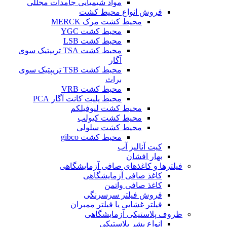
مواد شیمیایی جامدات مجللی
فروش انواع محیط کشت
محیط کشت مرک MERCK
محیط کشت YGC
محیط کشت LSB
محیط کشت TSA تریپتیک سوی
آگار
محیط کشت TSB تریپتیک سوی
براث
محیط کشت VRB
محیط پلیت کانت آگار PCA
محیط کشت لیوفیلکم
محیط کشت کیولب
محیط کشت سلولی
محیط کشت gibco
کیت آنالیز آب
بهار افشان
فیلترها و کاغذهای صافی آزمایشگاهی
کاغذ صافی آزمایشگاهی
کاغذ صافی واتمن
فروش فیلتر سرسرنگی
فیلتر غشایی یا فیلتر ممبران
ظروف پلاستیکی آزمایشگاهی
انواع بشر پلاستیکی