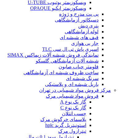
ویسکوزیمتر یوتیوب U-TUBE
ویسکوزیمتر اپکیو OPAQUE
پی پت مدرج و ژوژه
دسیکاتور آزمایشگاهی
پتری دیش
لوله آزمایشگاهی
قیف های شیشه ای
جار بی هوازی
اسپری پاش تی ال سی TLC
نمایندگی فروش شیشه آلات زیماکس SIMAX
شیشه آلات آزمایشگاهی گلسکو
فلومتر حباب صابون
ساخت ظروف شیشه ای آزمایشگاهی
سرنگ شیشه ای
باریل شیشه ای و پلاستیکی
مرکز فروش مواد شیمیایی در تهران
فروش مواد شیمیایی مرک
گاز پک نوع A
گاز پک نوع C
چسب انتلان
پلاسمای خرگوش مرک
استونیتریل گرید hplc
تیترازول مرک
تیترازول سود 0.1 نرمال