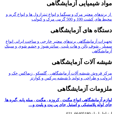
مواد شیمیایی آزمایشگاهی
از برندهای معتبر مرک و سیگما و انواع تیترازول ها و انواع گرید و
محیط های کشت 100 و 500 گرمی مرک و کیولب
دستگاه های آزمایشگاهی
تجهیزات آزمایشگاهی برندهای معتبر خارجی و ساخت ایرانی انواع
سمپلر , شوف بالن و هات پلیت , سانتریفیوژ و چشم شوی و سینک
آزمایشگاهی
شیشه آلات آزمایشگاهی
مرکز فروش شیشه آلات آزمایشگاهی , گلسکو , زیماکس چک و
ایزولب و طراحی و تولید با شیشه پیرکس و کوارتز
ملزومات آزمایشگاهی
لوازم آزمایشگاهی انواع مگنت , کروزه , مگنت , میله پایه ,گیره ها
جای لوله پلاستیکی و استیل جای پی پت و پلیت و…
ارتباط با ما : 66405180_021