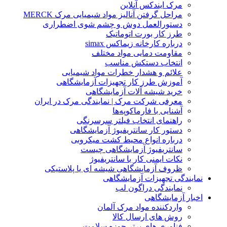
مرک ایندکس آنلاین
مراحل گرفتن آنالیز مواد شیمیایی مرک MERCK
دستورالعمل دوش و چشم شوی اضطراری
طرز کار بورت اتوماتیک
درباره کارخانه زیماکس simax
مقاومت دمایی مواد مختلف
انتخاب دستکش مناسب
علائم و هشدار خطرات مواد شیمیایی
آموزش طرز کار تجهیزات آزمایشگاهی
خرید شیشه آلات آزمایشگاهی
معرفی شرکت مرک | نمایندگی مرک در ایران
آشنایی با فارماکوپه‌ها
راهنمای انتخاب فیلتر سرسرنگی
دستور کار سانتریفیوژ آزمایشگاهی
درباره انواع محیط کشت میکروبی
سانتریفیوژ آزمایشگاهی چیست
نکات ایمنی کار با سانتریفیوژ
ظروف آزمایشگاهی شیشه ای یا پلاستیکی
نمایندگی تجهیزات آزمایشگاهی
نمایندگی دراگون لب
اخبار آزمایشگاهی
واردکننده مواد مرک آلمان
روش های ارسال کالا
فناوری های برتر حوزه سلامت