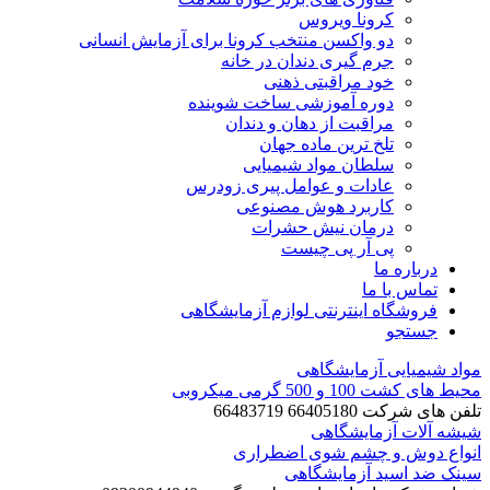
کرونا ویروس
دو واکسن منتخب کرونا برای آزمایش انسانی
جرم گیری دندان در خانه
خود مراقبتی ذهنی
دوره آموزشی ساخت شوینده
مراقبت از دهان و دندان
تلخ ترین ماده جهان
سلطان مواد شیمیایی
عادات و عوامل پیری زودرس
کاربرد هوش مصنوعی
درمان نیش حشرات
پی آر پی چیست
درباره ما
تماس با ما
فروشگاه اینترنتی لوازم آزمایشگاهی
جستجو
مواد شیمیایی آزمایشگاهی
محیط های کشت 100 و 500 گرمی میکروبی
تلفن های شرکت 66405180 66483719
شیشه آلات آزمایشگاهی
انواع دوش و چشم شوی اضطراری
سینک ضد اسید آزمایشگاهی